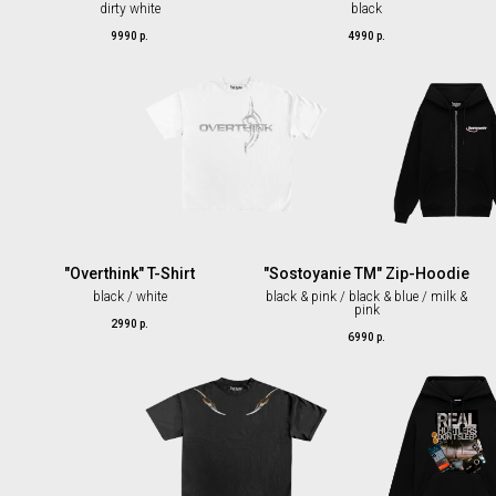
dirty white
black
9990
р.
4990
р.
"Overthink" T-Shirt
"Sostoyanie TM" Zip-Hoodie
black / white
black & pink / black & blue / milk &
pink
2990
р.
6990
р.