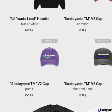
"All Roads Lead" Hoodie
"Sostoyanie TM" V2 Cap
black / white
crimson
6790
р.
2590
р.
ПРЕДЗАКАЗ
ПРЕДЗАКАЗ
"Sostoyanie TM" V2 Cap
"Sostoyanie TM" V2 Cap
purple
blue / red / pink
2590
р.
2590
р.