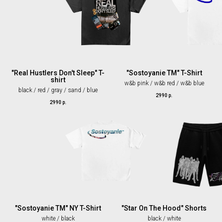
"Real Hustlers Don't Sleep" T-
"Sostoyanie TM" T-Shirt
shirt
w&b pink / w&b red / w&b blue
black / red / gray / sand / blue
2990
р.
2990
р.
"Sostoyanie TM" NY T-Shirt
"Star On The Hood" Shorts
white / black
black / white