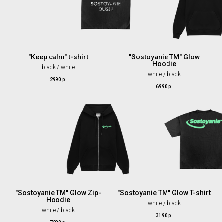
"Keep calm" t-shirt
"Sostoyanie TM" Glow
Hoodie
black / white
white / black
2990
р.
6990
р.
"Sostoyanie TM" Glow Zip-
"Sostoyanie TM" Glow T-shirt
Hoodie
white / black
white / black
3190
р.