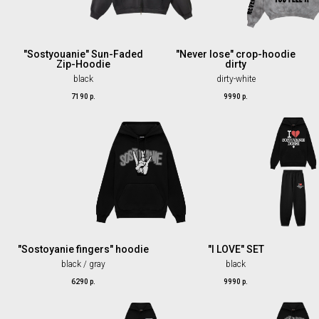
"Sostyouanie" Sun-Faded
"Never lose" crop-hoodie
Zip-Hoodie
dirty
black
dirty-white
7190
р.
9990
р.
"Sostoyanie fingers" hoodie
"I LOVE" SET
black / gray
black
6290
р.
9990
р.