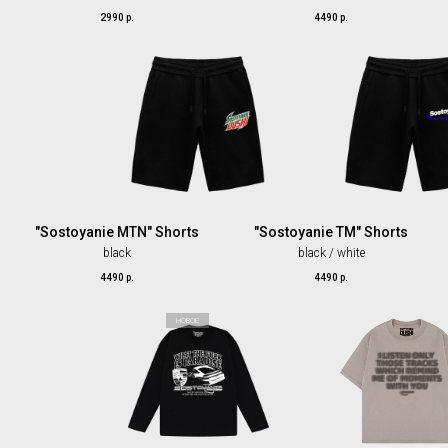
2990
р.
4490
р.
"Sostoyanie MTN" Shorts
"Sostoyanie TM" Shorts
black
black / white
4490
р.
4490
р.
НОВОЕ