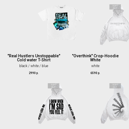
SOLD
OUT
"Real Hustlers Unstoppable"
"Overthink" Crop-Hoodie
Cold water T-Shirt
White
black / white / blue
white
2990
р.
6590
р.
SOLD
SOLD
OUT
OUT