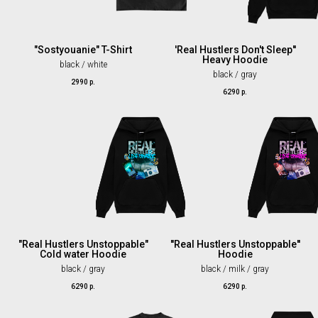
"Sostyouanie" T-Shirt
'Real Hustlers Don't Sleep''
Heavy Hoodie
black / white
black / gray
2990
р.
6290
р.
"Real Hustlers Unstoppable"
''Real Hustlers Unstoppable''
Cold water Hoodie
Hoodie
black / gray
black / milk / gray
6290
р.
6290
р.