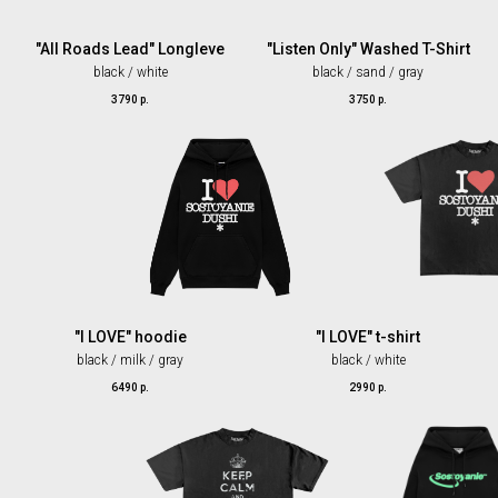
"All Roads Lead" Longleve
"Listen Only" Washed T-Shirt
black / white
black / sand / gray
3790
р.
3750
р.
"I LOVE" hoodie
"I LOVE" t-shirt
black / milk / gray
black / white
6490
р.
2990
р.