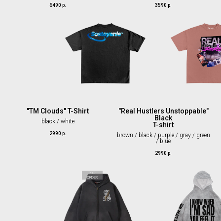
6490
р.
3590
р.
"TM Clouds" T-Shirt
"Real Hustlers Unstoppable"
Black
black / white
T-shirt
2990
р.
brown / black / purple / gray / green
/ blue
2990
р.
PRE-
ORDER