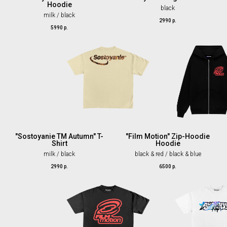
Hoodie
black
milk / black
2990
р.
5990
р.
"Sostoyanie TM Autumn" T-
"Film Motion" Zip-Hoodie
Shirt
Hoodie
milk / black
black & red / black & blue
2990
р.
6500
р.