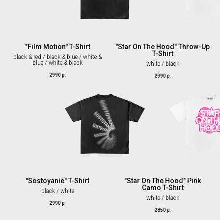
"Film Motion" T-Shirt
"Star On The Hood" Throw-Up
T-Shirt
black & red / black & blue / white &
blue / white & black
white / black
2990
р.
2990
р.
"Sostoyanie" T-Shirt
"Star On The Hood" Pink
Camo T-Shirt
black / white
white / black
2990
р.
2850
р.