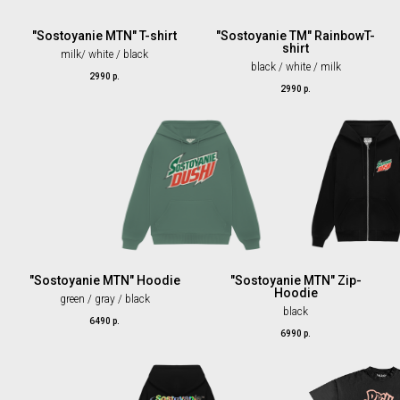
"Sostoyanie MTN" T-shirt
"Sostoyanie TM" RainbowT-
shirt
milk/ white / black
black / white / milk
2990
р.
2990
р.
"Sostoyanie MTN" Hoodie
"Sostoyanie MTN" Zip-
Hoodie
green / gray / black
black
6490
р.
6990
р.