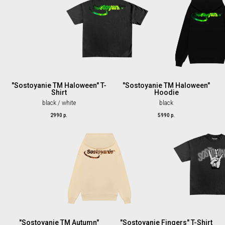
"Sostoyanie TM Haloween" T-
"Sostoyanie TM Haloween"
Shirt
Hoodie
black / white
black
2990
р.
5990
р.
"Sostoyanie TM Autumn"
"Sostoyanie Fingers" T-Shirt