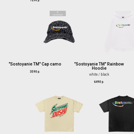
7290
р.
В
НАЛИЧИИ
"Sostoyanie TM" Cap camo
"Sostoyanie TM" Rainbow
Hoodie
3590
р.
white / black
6490
р.