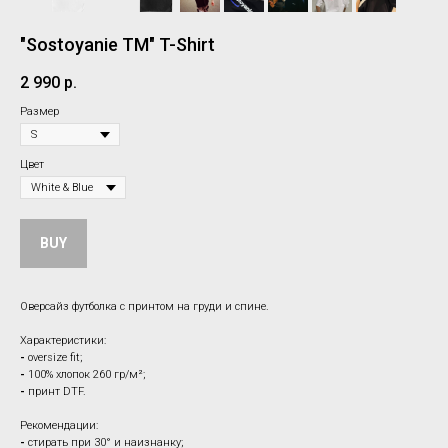
"Sostoyanie TM" T-Shirt
2 990
р.
Размер
Цвет
BUY
Оверсайз футболка с принтом на груди и спине.
Характеристики:
-
oversize fit;
-
100% хлопок 260 гр/м²;
-
принт DTF.
Рекомендации:
-
стирать при 30° и наизнанку;