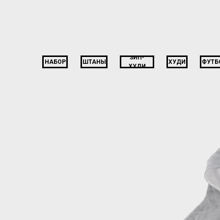
ЗИП-
НАБОР
ШТАНЫ
ХУДИ
ФУТБ
ХУДИ