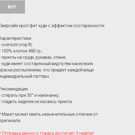
BUY
Оверсайз кроп фит худи с эффектом состаренности.
Характеристики:
-
oversize crop fit;
-
100% хлопок 480 гр.;
-
принты на груди, рукавах, спине;
-
худи имеет состаренный вид путём нанесения
краски распылением, что придает каждой вещи
индивидуальный паттерн.
Рекомендации:
-
стирать при 30° и наизнанку;
-
гладить изделие не касаясь принта.
*
Макет может иметь незначительные отличия от
оригинала.
*
Отправка данного товара достигает 3 недели!