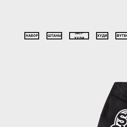
ЗИП-
НАБОР
ШТАНЫ
ХУДИ
ФУТБ
ХУДИ