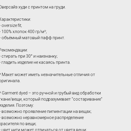
Оверсайз худи с принтом на груди.
Характеристики:
-
oversize fit;
-
100% хлопок 400 гр/м²;
-
объёмный матовый пафф принт.
Рекомендации:
-
стирать при 30° и наизнанку;
-
гладить изделие не касаясь принта.
*
Макет может иметь незначительные отличия от
оригинала.
*
Garment dyed – это ручной и грубый вид обработки
ткани/вещи, который подразумевает "состаривание"
изделия. Поэтому:
-
возможно проявление пигментации на вещах;
-
возможно неравномерное распределение
красителя по вещи;
-
цвет нити может отличаться от цвета вещи;