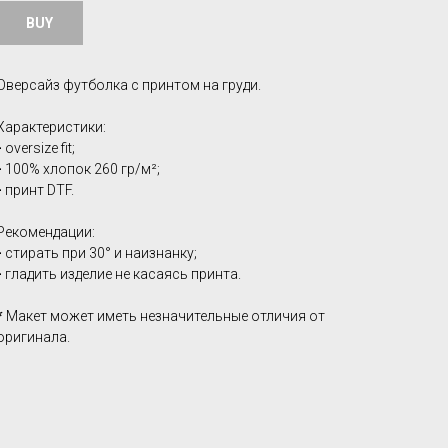
BUY
Оверсайз футболка с принтом на груди.
Характеристики:
-
oversize fit;
-
100% хлопок 260 гр/м²;
-
принт DTF.
Рекомендации:
-
стирать при 30° и наизнанку;
-
гладить изделие не касаясь принта.
*
Макет может иметь незначительные отличия от
оригинала.