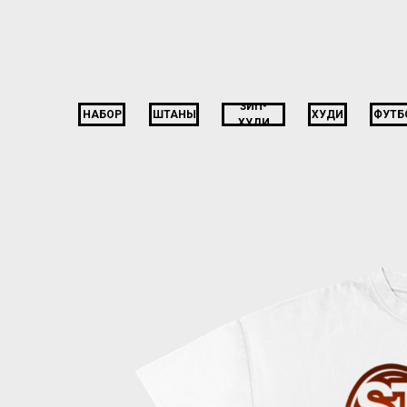
ЗИП-
НАБОР
ШТАНЫ
ХУДИ
ФУТБ
ХУДИ